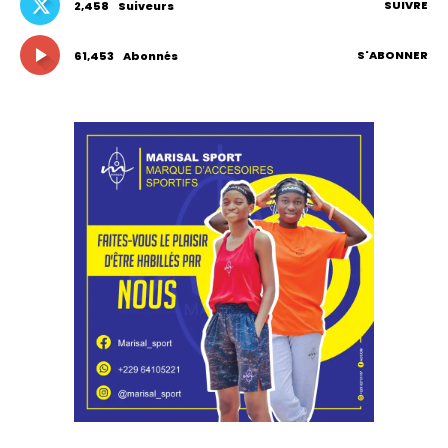
SUIVRE
2,458
Suiveurs
S'ABONNER
61,453
Abonnés