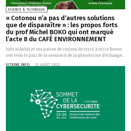
SCIENCE & TECHNIQUE
« Cotonou n’a pas d’autres solutions
que de disparaître » : les propos forts
du prof Michel BOKO qui ont marqué
l’acte 8 du CAFÉ ENVIRONNEMENT
Inès KUASSI et ses paires de visions de terre à terre Benin
ont tenu le pari de la session 8 de la plateforme d’échange...
VITRINE INFO
-
25 AOÛT 2022