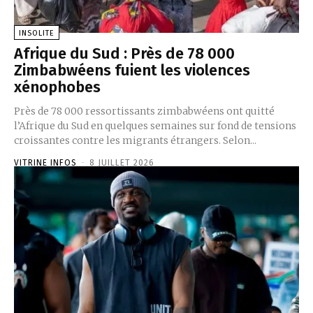
INSOLITE
Afrique du Sud : Près de 78 000
Zimbabwéens fuient les violences
xénophobes
Près de 78 000 ressortissants zimbabwéens ont quitté
l’Afrique du Sud en quelques semaines sur fond de tensions
croissantes contre les migrants étrangers. Selon...
VITRINE INFOS
-
8 JUILLET 2026