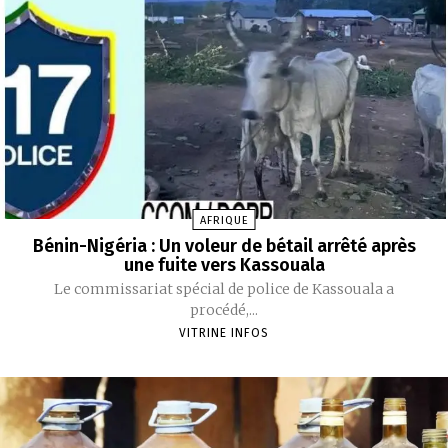
AFRIQUE
‎‎Bénin-Nigéria : Un voleur de bétail arrêté après
une fuite vers Kassouala
‎Le commissariat spécial de police de Kassouala a
procédé,...
VITRINE INFOS