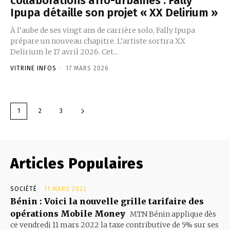
collaborations afro-urbaines : Fally
Ipupa détaille son projet « XX Delirium »
À l’aube de ses vingt ans de carrière solo, Fally Ipupa
prépare un nouveau chapitre. L’artiste sortira XX
Delirium le 17 avril 2026. Cet...
VITRINE INFOS
-
17 MARS 2026
1
2
3
Articles Populaires
SOCIÉTÉ
11 MARS 2022
Bénin : Voici la nouvelle grille tarifaire des
opérations Mobile Money
MTN Bénin applique dès
ce vendredi 11 mars 2022 la taxe contributive de 5% sur ses