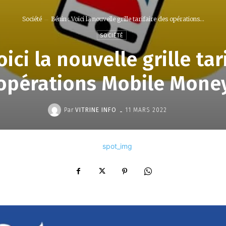
Société
Bénin : Voici la nouvelle grille tarifaire des opérations...
SOCIÉTÉ
oici la nouvelle grille tar
opérations Mobile Mone
-
Par
VITRINE INFO
11 MARS 2022