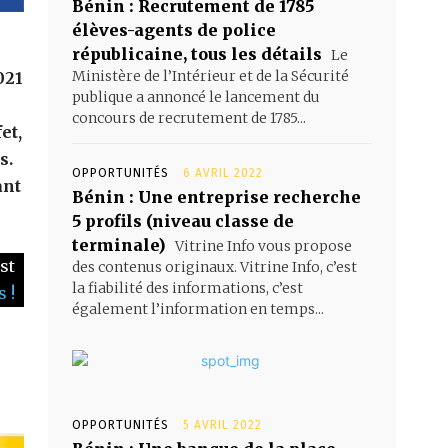
Bénin : Recrutement de 1785
élèves-agents de police
républicaine, tous les détails
Le
Ministère de l’Intérieur et de la Sécurité
021
publique a annoncé le lancement du
concours de recrutement de 1785...
et,
s.
OPPORTUNITÉS
6 AVRIL 2022
ant
Bénin : Une entreprise recherche
5 profils (niveau classe de
terminale)
Vitrine Info vous propose
st
des contenus originaux. Vitrine Info, c’est
la fiabilité des informations, c’est
 !
également l’information en temps...
OPPORTUNITÉS
5 AVRIL 2022