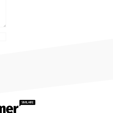
Site
:
SIMILAIRE
mer