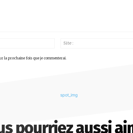
Email
:*
ur la prochaine fois que je commenterai.
us pourriez aussi ai