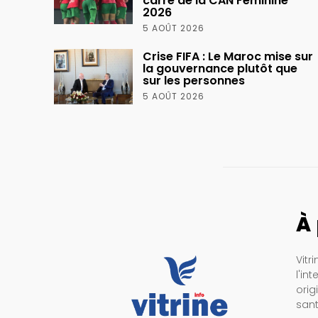
carré de la CAN Féminine
2026
5 AOÛT 2026
Crise FIFA : Le Maroc mise sur
la gouvernance plutôt que
sur les personnes
5 AOÛT 2026
À
Vitr
l'in
orig
sant