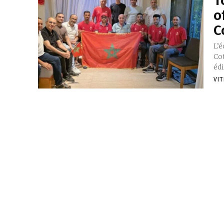
T
o
C
‎L
Co
édi
VIT