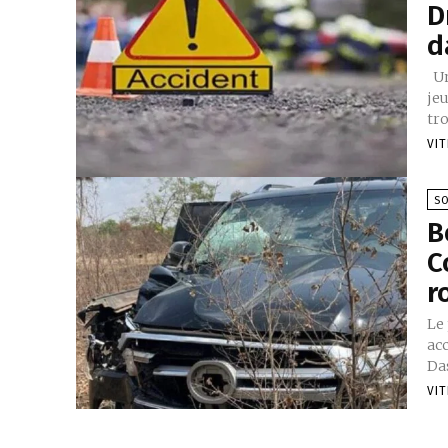
D
d
Une tragédie s'est abattue sur la commune de Dassa-Zoumè ce
jeu
tro
VIT
SO
B
C
r
Le 
acc
Da
VIT