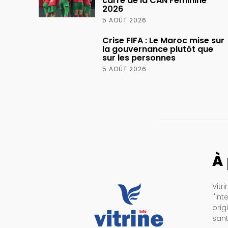
carré de la CAN Féminine
2026
5 AOÛT 2026
Crise FIFA : Le Maroc mise sur
la gouvernance plutôt que
sur les personnes
5 AOÛT 2026
À
Vitr
l'in
orig
sant