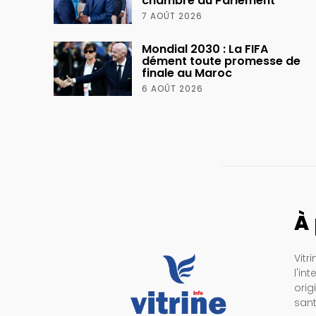
chambre du Parlement
7 AOÛT 2026
Mondial 2030 : La FIFA
dément toute promesse de
finale au Maroc
6 AOÛT 2026
À
Vitr
l'in
orig
sant