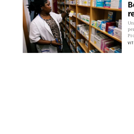
B
r
Un
pe
Pro
VIT