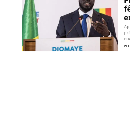
P
f
e
Apr
pr
oue
VIT