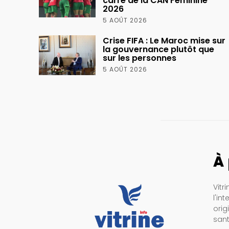
carré de la CAN Féminine
2026
5 AOÛT 2026
Crise FIFA : Le Maroc mise sur
la gouvernance plutôt que
sur les personnes
5 AOÛT 2026
À
Vitr
l'in
orig
sant