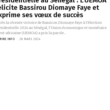
résidentielle au Sénégal : L’UEMOA
élicite Bassirou Diomaye Faye et
xprime ses vœux de succès
ès la récente victoire de Bassirou Diomaye Faye à l'élection
ésidentielle 2024 au Sénégal, l'Union économique et monétaire
st-africaine (UEMOA) a pris la parole...
RINE INFO
-
28 MARS 2024