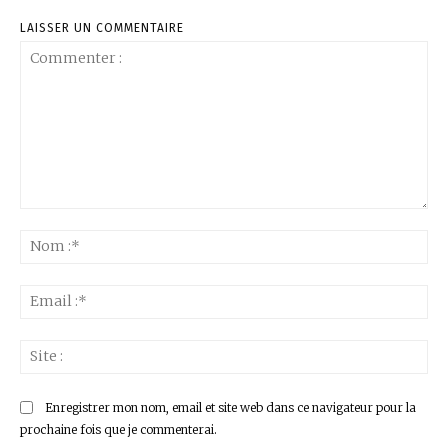
LAISSER UN COMMENTAIRE
Commenter
:
No
:*
Ema
:*
Sit
:
Enregistrer mon nom, email et site web dans ce navigateur pour la
prochaine fois que je commenterai.