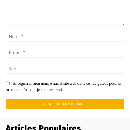
Commenter
:
No
:*
Ema
:*
Sit
:
Enregistrer mon nom, email et site web dans ce navigateur pour la
prochaine fois que je commenterai.
Articles Populaires