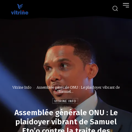
Vitrine Info
Assemblée générale ONU : Le plaidoyer vibrant de
Samuel...
VITRINE INFO
Assemblée générale ONU : Le
plaidoyer vibrant de Samuel
Eto’o contre la traite des