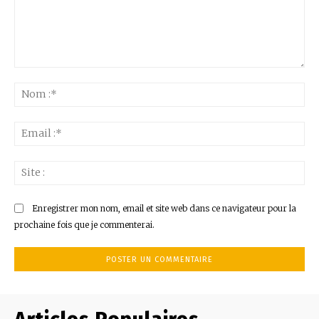
Commenter
:
No
:*
Ema
:*
Sit
:
Enregistrer mon nom, email et site web dans ce navigateur pour la
prochaine fois que je commenterai.