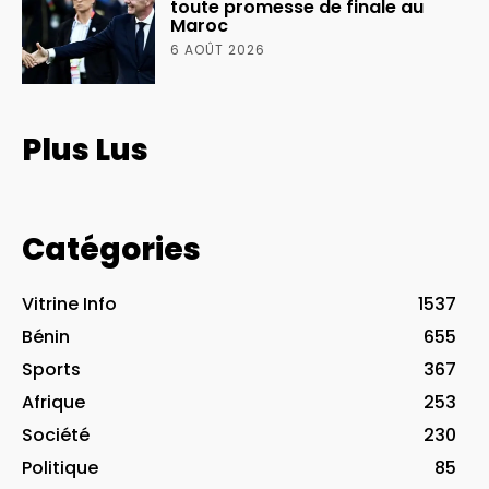
toute promesse de finale au
Maroc
6 AOÛT 2026
Plus Lus
Catégories
Vitrine Info
1537
Bénin
655
Sports
367
Afrique
253
Société
230
Politique
85