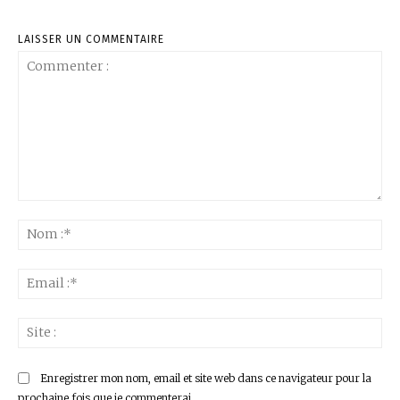
LAISSER UN COMMENTAIRE
Commenter
:
No
:*
Ema
:*
Sit
:
Enregistrer mon nom, email et site web dans ce navigateur pour la
prochaine fois que je commenterai.