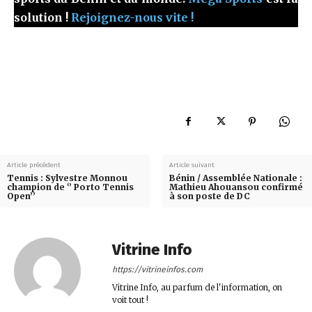
solution !
Rejoignez-nous vite !
Article précédent
Article suivant
Tennis : Sylvestre Monnou
Bénin / Assemblée Nationale :
champion de ‘’ Porto Tennis
Mathieu Ahouansou confirmé
Open’’
à son poste de DC
Vitrine Info
https://vitrineinfos.com
Vitrine Info, au parfum de l'information, on
voit tout !