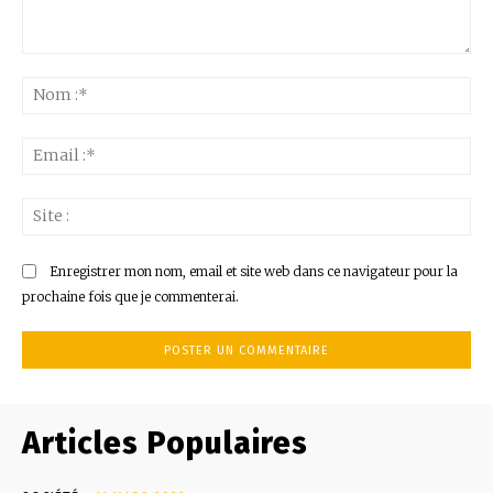
Commenter
:
No
:*
Ema
:*
Sit
:
Enregistrer mon nom, email et site web dans ce navigateur pour la
prochaine fois que je commenterai.
Articles Populaires