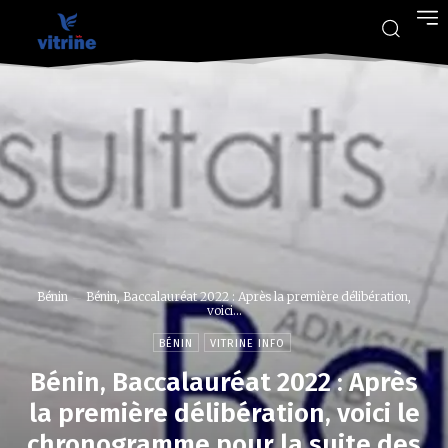
Bénin
Bénin, Baccalauréat 2022 : Après la première délibération,
voici...
BÉNIN
VITRINE INFO
Bénin, Baccalauréat 2022 : Après
la première délibération, voici le
chronogramme pour la suite des