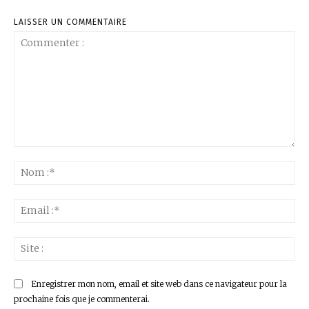
LAISSER UN COMMENTAIRE
Commenter
:
No
:*
Ema
:*
Sit
:
Enregistrer mon nom, email et site web dans ce navigateur pour la
prochaine fois que je commenterai.