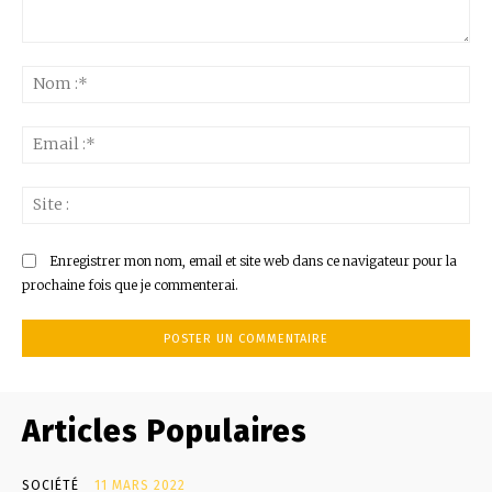
Commenter
:
No
:*
Ema
:*
Sit
:
Enregistrer mon nom, email et site web dans ce navigateur pour la
prochaine fois que je commenterai.
Articles Populaires
SOCIÉTÉ
11 MARS 2022