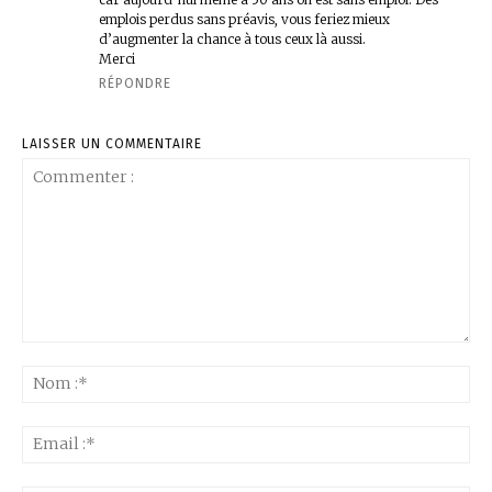
emplois perdus sans préavis, vous feriez mieux
d’augmenter la chance à tous ceux là aussi.
Merci
RÉPONDRE
LAISSER UN COMMENTAIRE
Commenter
:
No
:*
Ema
:*