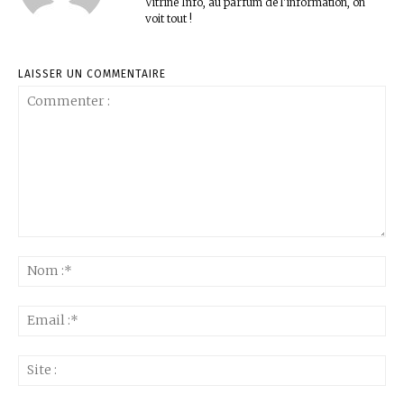
Vitrine Info, au parfum de l'information, on
voit tout !
LAISSER UN COMMENTAIRE
Commenter
:
No
:*
Ema
:*
Sit
: