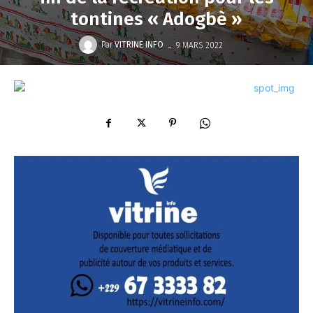
tontines « Adogbè »
-
Par
VITRINE INFO
9 MARS 2022