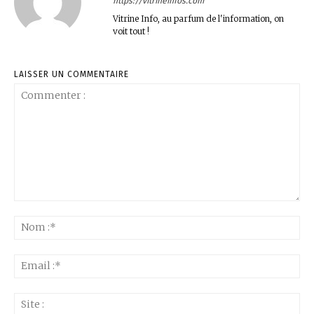
https://vitrineinfos.com
Vitrine Info, au parfum de l'information, on
voit tout !
LAISSER UN COMMENTAIRE
Commenter
:
No
:*
Ema
:*
Sit