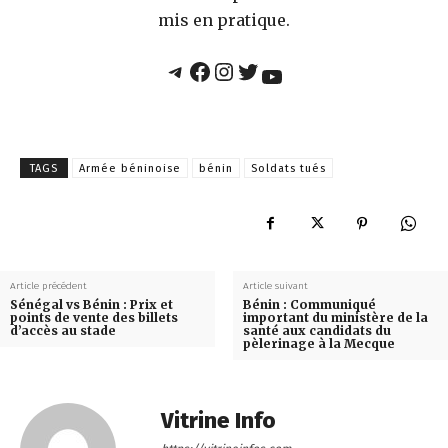
mis en pratique.
Telegram
Facebook
Instagram
Twitter
YouTube
TAGS
Armée béninoise
bénin
Soldats tués
Article précédent
Article suivant
Sénégal vs Bénin : Prix et
Bénin : Communiqué
points de vente des billets
important du ministère de la
d’accès au stade
santé aux candidats du
pèlerinage à la Mecque
Vitrine Info