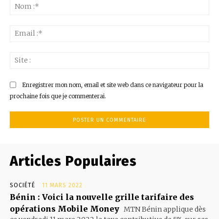
:
No
:*
Ema
:*
Sit
:
Enregistrer mon nom, email et site web dans ce navigateur pour la
prochaine fois que je commenterai.
Articles Populaires
SOCIÉTÉ
11 MARS 2022
Bénin : Voici la nouvelle grille tarifaire des
opérations Mobile Money
MTN Bénin applique dès