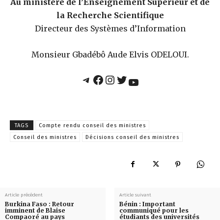
Au ministère de l’Enseignement Supérieur et de
la Recherche Scientifique
Directeur des Systèmes d’Information
Monsieur Gbadébô Aude Elvis ODELOUI.
Telegram
Facebook
Instagram
Twitter
YouTube
TAGS
Compte rendu conseil des ministres
Conseil des ministres
Décisions conseil des ministres
Article précédent
Article suivant
Burkina Faso : Retour
Bénin : Important
imminent de Blaise
communiqué pour les
Compaoré au pays
étudiants des universités