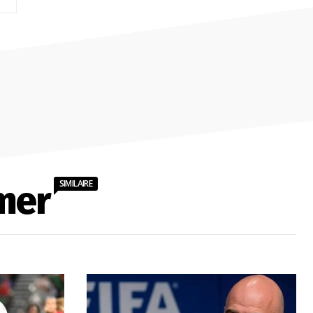
:
SIMILAIRE
mer