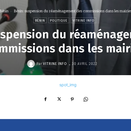
Bénin
Bénin: suspension du réaménagement des commissions dans les mairie
BÉNIN
POLITIQUE
VITRINE INFO
uspension du réaménag
mmissions dans les mair
-
Par
VITRINE INFO
30 AVRIL 2022