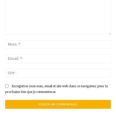
Commenter
:
No
:*
Ema
:*
Sit
:
Enregistrer mon nom, email et site web dans ce navigateur pour la
prochaine fois que je commenterai.