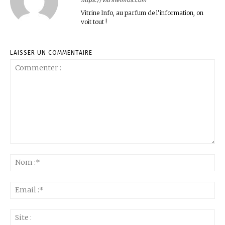
Vitrine Info, au parfum de l'information, on
voit tout !
LAISSER UN COMMENTAIRE
Commenter
:
No
:*
Ema
:*
Sit
: