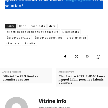
solution !
TAGS
Bepc
candidats
date
direction des examens et concours
E-Resultats
épreuves orales
épreuves sportives
proclamation
résultats
réussite
Article précédent
Article suivant
Officiel: Le PSG tient sa
Clap Ivoire 2023 : L’ADAC lance
première recrue
l’appel à film pour les talents
béninois
Vitrine Info
https://vitrineinfos.com