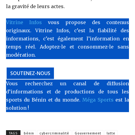
la gravité de leurs actes.
Vitrine Infos
vous propose des contenus
originaux. Vitrine Infos, c’est la fiabilité des
informations, c’est également l’information en
temps réel. Adoptez-le et consommez-le sans
modération.
SOUTENEZ-NOUS
Vous recherchez un canal de diffusion
d’informations et de productions de tous les
sports du Bénin et du monde.
Méga Sports
est la
solution !
TAGS
bénin
cybercriminalité
Gouvernement
lutte