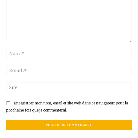
Commenter
:
No
:*
Ema
:*
Sit
:
Enregistrer mon nom, email et site web dans ce navigateur pour la
prochaine fois que je commenterai.