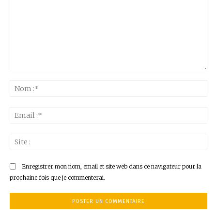
Commenter
:
No
:*
Ema
:*
Sit
:
Enregistrer mon nom, email et site web dans ce navigateur pour la
prochaine fois que je commenterai.