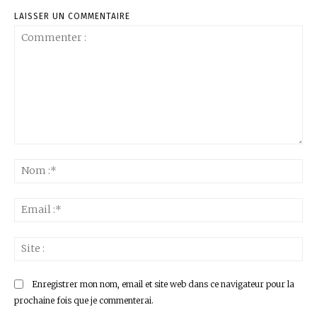
LAISSER UN COMMENTAIRE
Commenter
:
No
:*
Ema
:*
Sit
:
Enregistrer mon nom, email et site web dans ce navigateur pour la
prochaine fois que je commenterai.