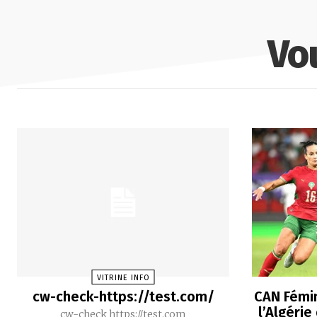
Vo
VITRINE INFO
cw-check-https://test.com/
CAN Fémin
l’Algérie
cw-check https://test.com