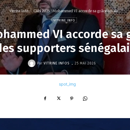
Vitrine Info
CAN 2025 : Mohammed VI accorde sa grâce royale...
VITRINE INFO
ohammed VI accorde sa g
des supporters sénégalai
-
Par
VITRINE INFOS
25 MAI 2026