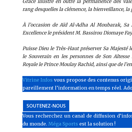
Grâce illustre en outre la permanence des vale
rang desquelles la clémence, la bienveillance, la g
À l’occasion de Aïd Al-Adha Al Moubarak, Sa 
Excellence le président M. Bassirou Diomaye Faye
Puisse Dieu le Très-Haut préserver Sa Majesté le
le Souverain en les personnes de Son Altesse 
Royale le Prince Moulay Rachid, ainsi que de l’e
Vitrine Infos
vous propose des contenus originau
pareillement l’information en temps réel. Ad
SOUTENEZ-NOUS
Vous recherchez un canal de diffusion d’info
du monde.
Méga Sports
est la solution !