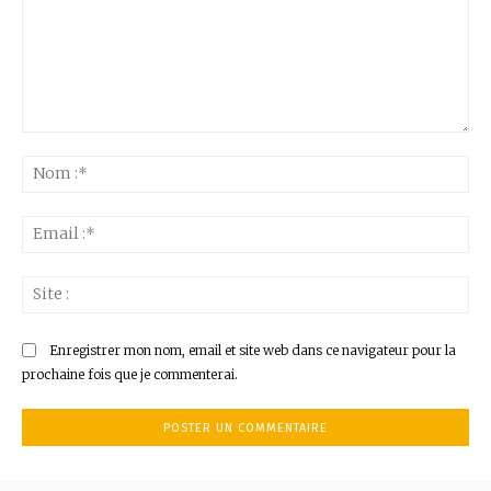
Commenter
:
No
:*
Ema
:*
Sit
:
Enregistrer mon nom, email et site web dans ce navigateur pour la
prochaine fois que je commenterai.