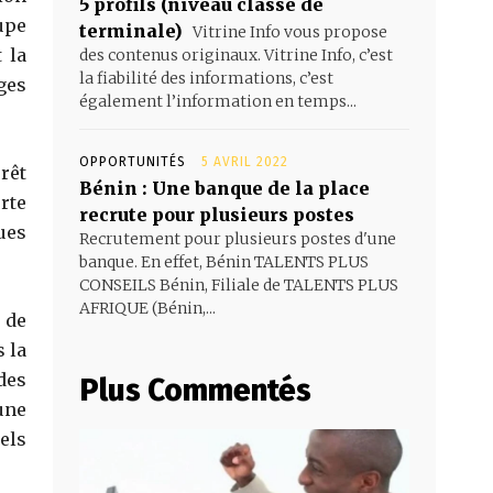
5 profils (niveau classe de
upe
terminale)
Vitrine Info vous propose
 la
des contenus originaux. Vitrine Info, c’est
la fiabilité des informations, c’est
ges
également l’information en temps...
OPPORTUNITÉS
5 AVRIL 2022
rêt
Bénin : Une banque de la place
rte
recrute pour plusieurs postes
ues
Recrutement pour plusieurs postes d'une
banque. En effet, Bénin TALENTS PLUS
CONSEILS Bénin, Filiale de TALENTS PLUS
AFRIQUE (Bénin,...
 de
 la
des
Plus Commentés
une
els