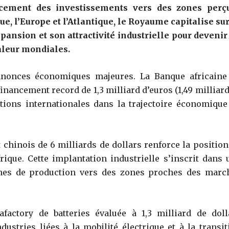
acement des investissements vers des zones perç
e, l’Europe et l’Atlantique, le Royaume capitalise sur
expansion et son attractivité industrielle pour devenir
aleur mondiales.
nnonces économiques majeures. La Banque africaine
nancement record de 1,3 milliard d’euros (1,49 milliard
utions internationales dans la trajectoire économique
 chinois de 6 milliards de dollars renforce la position
que. Cette implantation industrielle s’inscrit dans 
aînes de production vers des zones proches des marc
factory de batteries évaluée à 1,3 milliard de doll
ustries liées à la mobilité électrique et à la transit