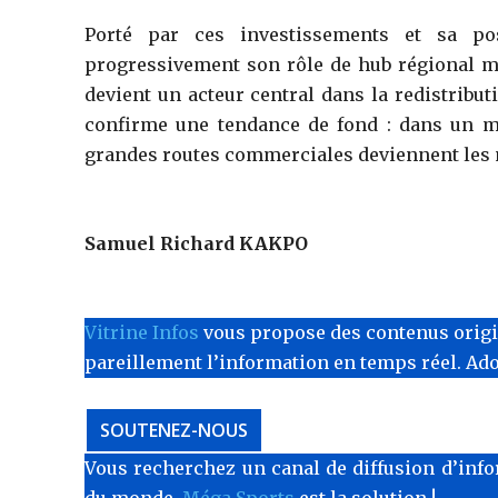
Porté par ces investissements et sa pos
progressivement son rôle de hub régional maj
devient un acteur central dans la redistribu
confirme une tendance de fond : dans un m
grandes routes commerciales deviennent les n
Samuel Richard KAKPO
Vitrine Infos
vous propose des contenus originau
pareillement l’information en temps réel. Ad
SOUTENEZ-NOUS
Vous recherchez un canal de diffusion d’info
du monde.
Méga Sports
est la solution !