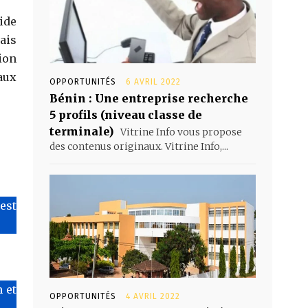
ide
ais
ion
aux
OPPORTUNITÉS
6 AVRIL 2022
Bénin : Une entreprise recherche
5 profils (niveau classe de
terminale)
Vitrine Info vous propose
des contenus originaux. Vitrine Info,...
’est
 et
OPPORTUNITÉS
4 AVRIL 2022