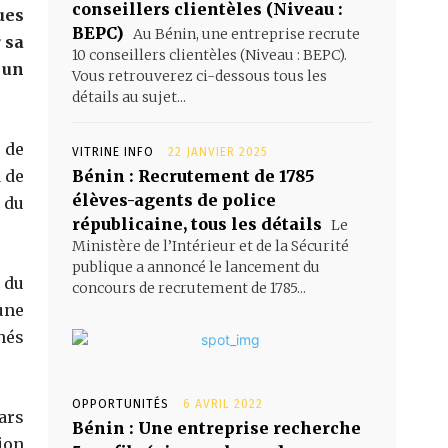
conseillers clientèles (Niveau :
ues
BEPC)
Au Bénin, une entreprise recrute
 sa
10 conseillers clientèles (Niveau : BEPC).
 un
Vous retrouverez ci-dessous tous les
détails au sujet...
 de
VITRINE INFO
22 JANVIER 2025
 de
Bénin : Recrutement de 1785
élèves-agents de police
 du
républicaine, tous les détails
Le
Ministère de l’Intérieur et de la Sécurité
publique a annoncé le lancement du
 du
concours de recrutement de 1785...
une
hés
OPPORTUNITÉS
6 AVRIL 2022
ars
Bénin : Une entreprise recherche
ion