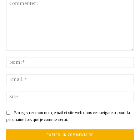
Commenter
:
No
:*
Ema
:*
Sit
:
Enregistrer mon nom, email et site web dans ce navigateur pour la
prochaine fois que je commenterai.