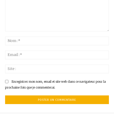
Commenter
:
No
:*
Ema
:*
Sit
:
Enregistrer mon nom, email et site web dans ce navigateur pour la
prochaine fois que je commenterai.