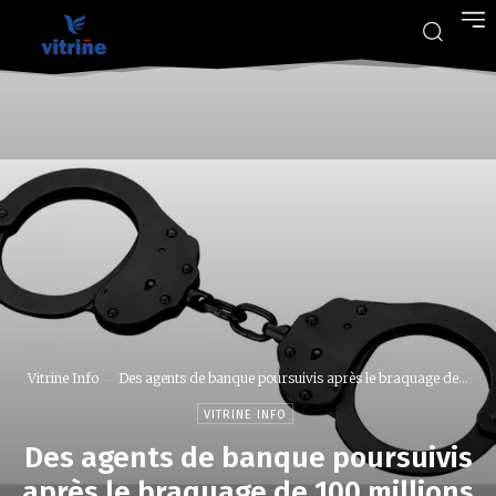
Vitrine Info
Des agents de banque poursuivis après le braquage de...
VITRINE INFO
Des agents de banque poursuivis
après le braquage de 100 millions