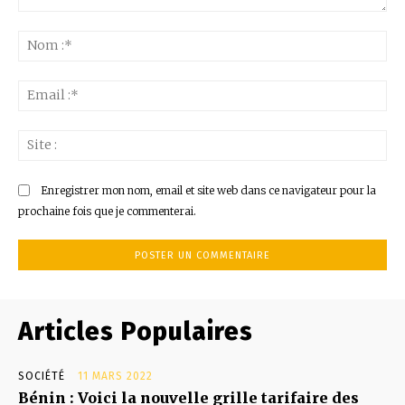
Commenter
:
No
:*
Ema
:*
Sit
:
Enregistrer mon nom, email et site web dans ce navigateur pour la
prochaine fois que je commenterai.
Articles Populaires
SOCIÉTÉ
11 MARS 2022
Bénin : Voici la nouvelle grille tarifaire des