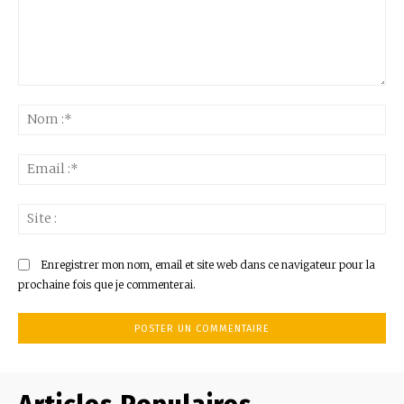
Commenter
:
No
:*
Ema
:*
Sit
:
Enregistrer mon nom, email et site web dans ce navigateur pour la
prochaine fois que je commenterai.