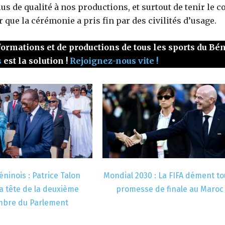
s de qualité à nos productions, et surtout de tenir le c
 que la cérémonie a pris fin par des civilités d’usage.
ormations et de productions de tous les sports du Bé
s
est la solution !
Rejoignez-nous vite !
ninois : Patrice Talon
Mondial 2030 : La FIFA dément to
a tête de la deuxième
promesse de finale au Maroc
bre du Parlement