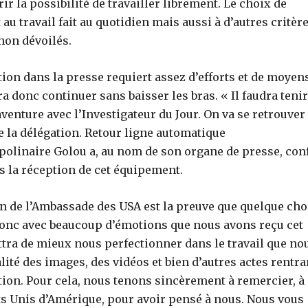
r la possibilité de travailler librement. Le choix de
au travail fait au quotidien mais aussi à d’autres critèr
non dévoilés.
ation dans la presse requiert assez d’efforts et de moyen
ra donc continuer sans baisser les bras. « Il faudra tenir
aventure avec l’Investigateur du Jour. On va se retrouver
de la délégation. Retour ligne automatique
ppolinaire Golou a, au nom de son organe de presse, con
s la réception de cet équipement.
on de l’Ambassade des USA est la preuve que quelque ch
st donc avec beaucoup d’émotions que nous avons reçu cet
ttra de mieux nous perfectionner dans le travail que no
ité des images, des vidéos et bien d’autres actes rentra
tion. Pour cela, nous tenons sincèrement à remercier, à
ats Unis d’Amérique, pour avoir pensé à nous. Nous vous