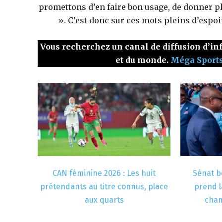
promettons d’en faire bon usage, de donner plu
». C’est donc sur ces mots pleins d’espoir
Vous recherchez un canal de diffusion d’inf
et du monde.
Méga Sport
CAN féminine 2026 : Les huit
Sénat bé
prétendants au titre connus, place
prend l
aux quarts
cham