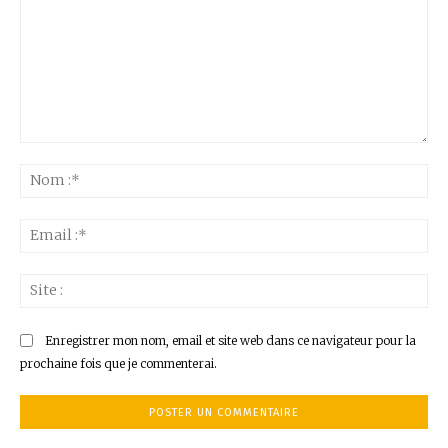
Commenter
:
No
:*
Ema
:*
Sit
:
Enregistrer mon nom, email et site web dans ce navigateur pour la
prochaine fois que je commenterai.