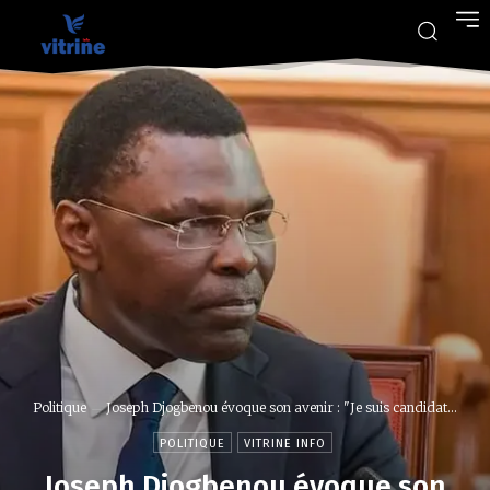
Politique
Joseph Djogbenou évoque son avenir : "Je suis candidat...
POLITIQUE
VITRINE INFO
Joseph Djogbenou évoque son