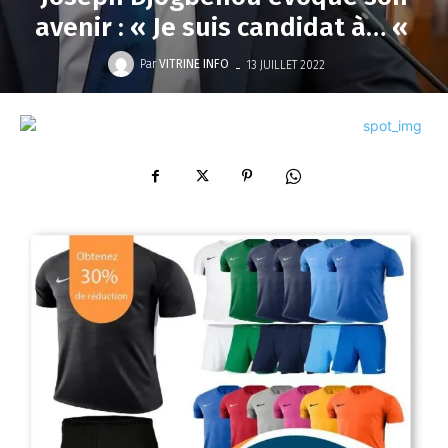
avenir : « Je suis candidat à… «
-
Par
VITRINE INFO
13 JUILLET 2022