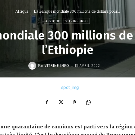
Afrique
La Banque mondiale 300 millions de dollars pour...
AFRIQUE
VITRINE INFO
ondiale 300 millions de 
l’Ethiopie
-
Par
VITRINE INFO
15 AVRIL 2022
’une quarantaine de camions est parti vers la région
urs très limité. C’est le deuxième convoi du Programm