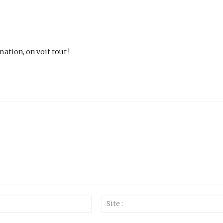
mation, on voit tout !
Email
:*