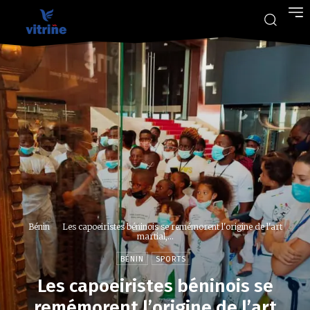
Bénin
Les capoeiristes béninois se remémorent l'origine de l'art
martial,...
BÉNIN
SPORTS
Les capoeiristes béninois se
remémorent l’origine de l’art