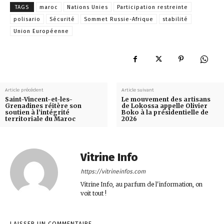
TAGS
maroc
Nations Unies
Participation restreinte
polisario
Sécurité
Sommet Russie-Afrique
stabilité
Union Européenne
Article précédent
Article suivant
Saint-Vincent-et-les-
Le mouvement des artisans
Grenadines réitère son
de Lokossa appelle Olivier
soutien à l’intégrité
Boko à la présidentielle de
territoriale du Maroc
2026
Vitrine Info
https://vitrineinfos.com
Vitrine Info, au parfum de l'information, on
voit tout !
LAISSER UN COMMENTAIRE