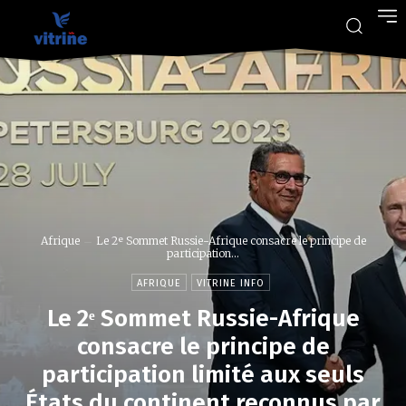
Afrique
Le 2ᵉ Sommet Russie-Afrique consacre le principe de
participation...
AFRIQUE
VITRINE INFO
Le 2ᵉ Sommet Russie-Afrique
consacre le principe de
participation limité aux seuls
États du continent reconnus par