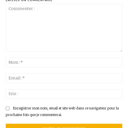
Commenter
:
No
:*
Ema
:*
Sit
:
Enregistrer mon nom, email et site web dans ce navigateur pour la
prochaine fois que je commenterai.