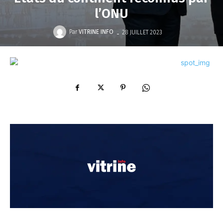
l’ONU
-
Par
VITRINE INFO
28 JUILLET 2023