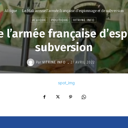
Afrique
Le Mali accuse l'armée française d'espionnage et de subversion
AFRIQUE
POLITIQUE
VITRINE INFO
e l’armée française d’es
subversion
-
Par
VITRINE INFO
27 AVRIL 2022