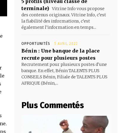
5 profils (niveau classe de
terminale)
Vitrine Info vous propose
des contenus originaux. Vitrine Info, c’est
la fiabilité des informations, c’est
également l’information en temps...
de
OPPORTUNITÉS
5 AVRIL 2022
Bénin : Une banque de la place
recrute pour plusieurs postes
Recrutement pour plusieurs postes d'une
r
banque. En effet, Bénin TALENTS PLUS
le
CONSEILS Bénin, Filiale de TALENTS PLUS
AFRIQUE (Bénin,...
s
e
Plus Commentés
s
ne.
rps