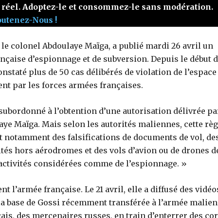
 réel. Adoptez-le et consommez-le sans modération.
outenez-Nous !
le colonel Abdoulaye Maïga, a publié mardi 26 avril un
çaise d’espionnage et de subversion. Depuis le début 
nstaté plus de 50 cas délibérés de violation de l’espace
t par les forces armées françaises.
 subordonné à l’obtention d’une autorisation délivrée pa
laye Maïga. Mais selon les autorités maliennes, cette règ
nt notamment des falsifications de documents de vol, de
ités hors aérodromes et des vols d’avion ou de drones d
ctivités considérées comme de l’espionnage. »
nt l’armée française. Le 21 avril, elle a diffusé des vidéo
 la base de Gossi récemment transférée à l’armée malien
ais, des mercenaires russes, en train d’enterrer des co