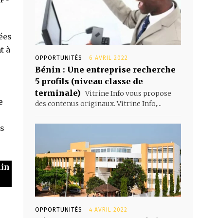
ées
t à
OPPORTUNITÉS
6 AVRIL 2022
Bénin : Une entreprise recherche
5 profils (niveau classe de
terminale)
Vitrine Info vous propose
e
des contenus originaux. Vitrine Info,...
és
nin
OPPORTUNITÉS
4 AVRIL 2022