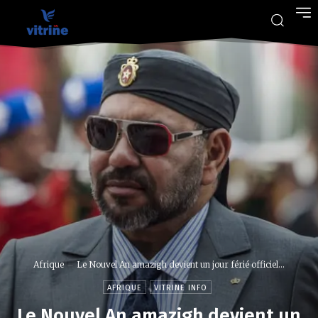
Afrique
Le Nouvel An amazigh devient un jour férié officiel...
AFRIQUE
VITRINE INFO
Le Nouvel An amazigh devient un