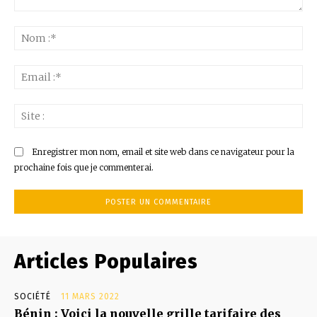
Commenter
:
No
:*
Ema
:*
Sit
:
Enregistrer mon nom, email et site web dans ce navigateur pour la
prochaine fois que je commenterai.
Articles Populaires
SOCIÉTÉ
11 MARS 2022
Bénin : Voici la nouvelle grille tarifaire des