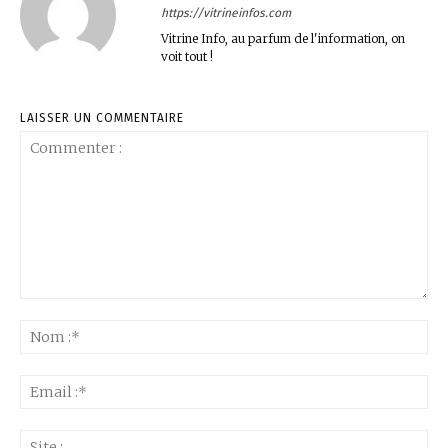
https://vitrineinfos.com
Vitrine Info, au parfum de l'information, on
voit tout !
LAISSER UN COMMENTAIRE
Commenter
:
No
:*
Ema
:*
Sit