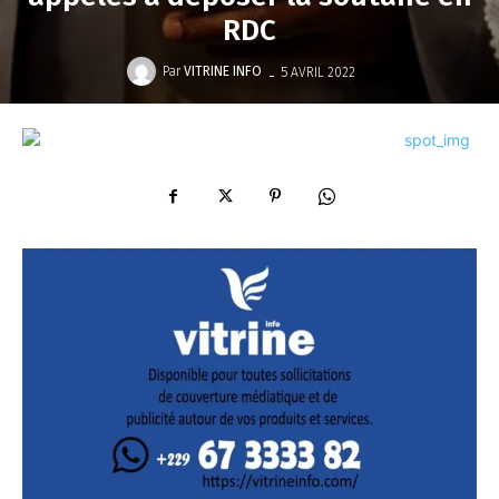
RDC
-
Par
VITRINE INFO
5 AVRIL 2022