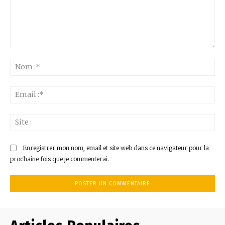
Commenter
:
No
:*
Ema
:*
Sit
:
Enregistrer mon nom, email et site web dans ce navigateur pour la
prochaine fois que je commenterai.