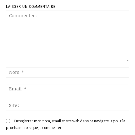
LAISSER UN COMMENTAIRE
Commenter
:
No
:*
Ema
:*
Sit
:
Enregistrer mon nom, email et site web dans ce navigateur pour la
prochaine fois que je commenterai.