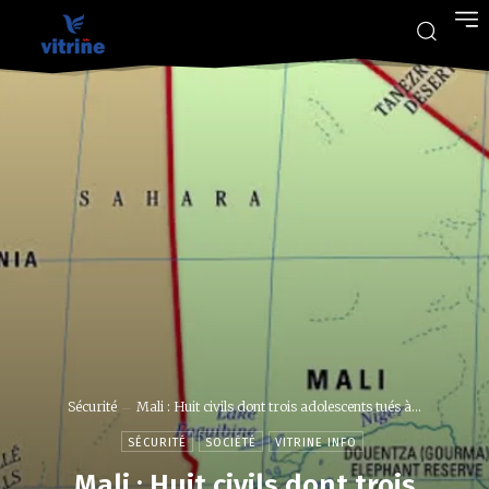
Sécurité
Mali : Huit civils dont trois adolescents tués à...
SÉCURITÉ
SOCIÉTÉ
VITRINE INFO
Mali : Huit civils dont trois