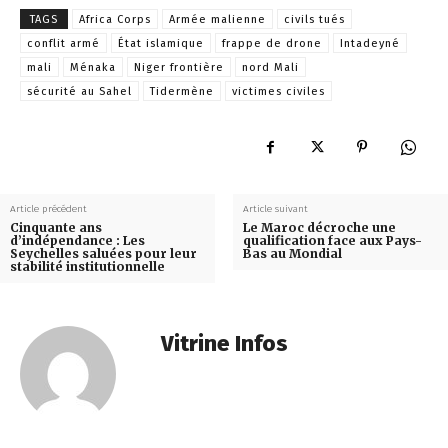
TAGS
Africa Corps
Armée malienne
civils tués
conflit armé
État islamique
frappe de drone
Intadeyné
mali
Ménaka
Niger frontière
nord Mali
sécurité au Sahel
Tidermène
victimes civiles
Article précédent
Article suivant
Cinquante ans
Le Maroc décroche une
d’indépendance : Les
qualification face aux Pays-
Seychelles saluées pour leur
Bas au Mondial
stabilité institutionnelle
Vitrine Infos