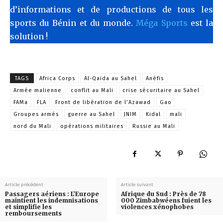
d’informations et de productions de tous les
sports du Bénin et du monde.
Méga Sports
est la
solution !
TAGS
Africa Corps
Al-Qaïda au Sahel
Anéfis
Armée malienne
conflit au Mali
crise sécuritaire au Sahel
FAMa
FLA
Front de libération de l’Azawad
Gao
Groupes armés
guerre au Sahel
JNIM
Kidal
mali
nord du Mali
opérations militaires
Russie au Mali
Article précédent
Article suivant
Passagers aériens : L’Europe
Afrique du Sud : Près de 78
maintient les indemnisations
000 Zimbabwéens fuient les
et simplifie les
violences xénophobes
remboursements