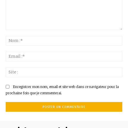
Commenter
:
No
:*
Ema
:*
Sit
:
Enregistrer mon nom, email et site web dans ce navigateur pour la
prochaine fois que je commenterai.