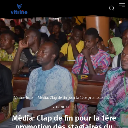
Vitrine Info
Média: Clap de fin pour la 1ère promotion des...
VITRINE INFO
Média: Clap de fin pour la 1ère
promotion des stagiaires du