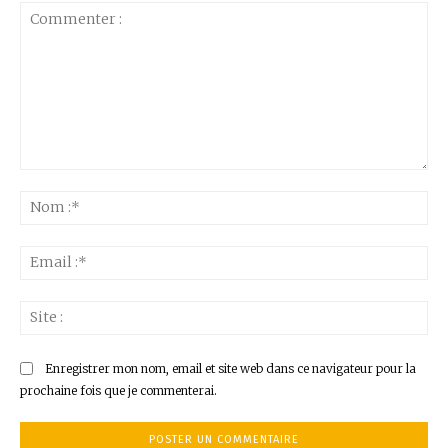
Commenter
:
No
:*
Ema
:*
Sit
:
Enregistrer mon nom, email et site web dans ce navigateur pour la
prochaine fois que je commenterai.