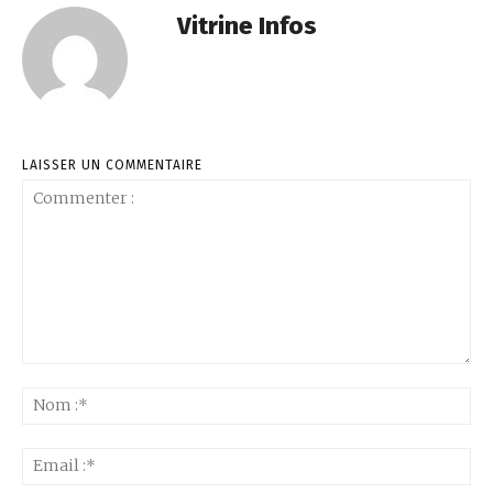
Vitrine Infos
LAISSER UN COMMENTAIRE
Commenter
:
No
:*
Ema
:*