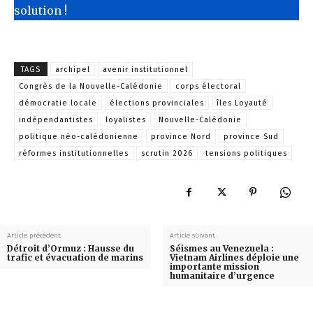
solution !
TAGS
archipel
avenir institutionnel
Congrès de la Nouvelle-Calédonie
corps électoral
démocratie locale
élections provinciales
îles Loyauté
indépendantistes
loyalistes
Nouvelle-Calédonie
politique néo-calédonienne
province Nord
province Sud
réformes institutionnelles
scrutin 2026
tensions politiques
Article précédent
Article suivant
Détroit d’Ormuz : Hausse du
Séismes au Venezuela :
trafic et évacuation de marins
Vietnam Airlines déploie une
importante mission
humanitaire d’urgence