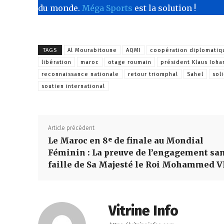
du monde.
Méga Sports
est la solution !
TAGS
Al Mourabitoune
AQMI
coopération diplomatiq
libération
maroc
otage roumain
président Klaus Ioha
reconnaissance nationale
retour triomphal
Sahel
sol
soutien international
Article précédent
Le Maroc en 8ᵉ de finale au Mondial
Féminin : La preuve de l’engagement sa
faille de Sa Majesté le Roi Mohammed V
Vitrine Info