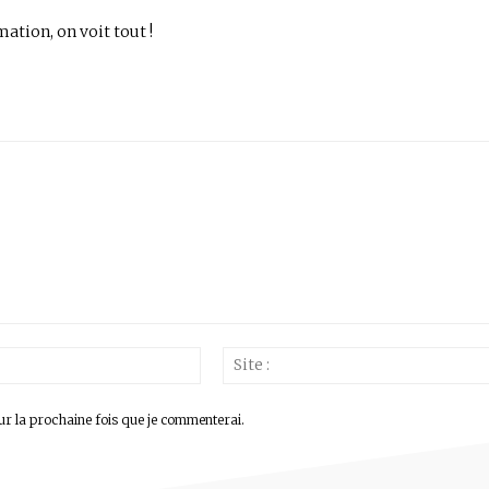
mation, on voit tout !
Email
:*
ur la prochaine fois que je commenterai.