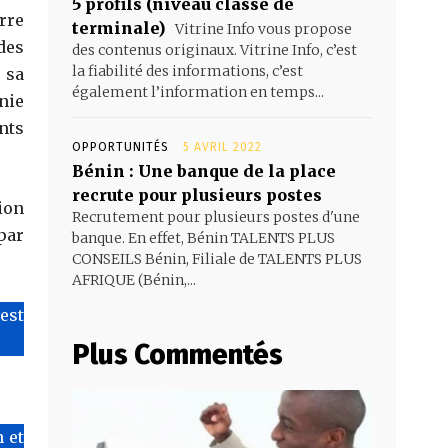
5 profils (niveau classe de
rre
terminale)
Vitrine Info vous propose
des
des contenus originaux. Vitrine Info, c’est
la fiabilité des informations, c’est
 sa
également l’information en temps...
nie
nts
OPPORTUNITÉS
5 AVRIL 2022
Bénin : Une banque de la place
recrute pour plusieurs postes
ion
Recrutement pour plusieurs postes d'une
par
banque. En effet, Bénin TALENTS PLUS
CONSEILS Bénin, Filiale de TALENTS PLUS
AFRIQUE (Bénin,...
’est
Plus Commentés
 et