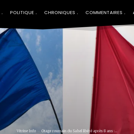
POLITIQUE
CHRONIQUES
COMMENTAIRES
Vitrine Info
Otage roumain du Sahel libéré après 8 ans :...