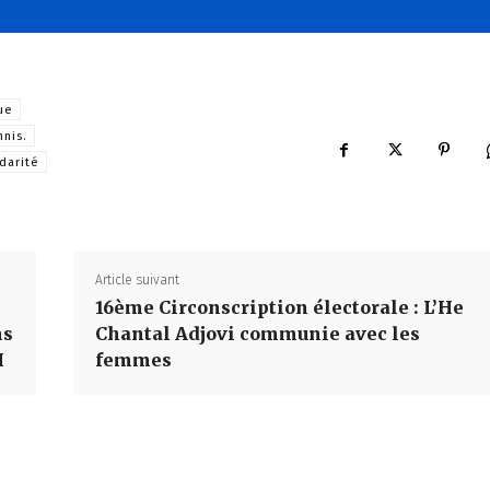
ue
nnis.
idarité
Article suivant
16ème Circonscription électorale : L’He
ns
Chantal Adjovi communie avec les
I
femmes