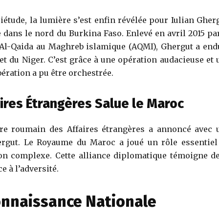
iétude, la lumière s’est enfin révélée pour Iulian Gherg
 dans le nord du Burkina Faso. Enlevé en avril 2015 par
à Al-Qaida au Maghreb islamique (AQMI), Ghergut a end
et du Niger. C’est grâce à une opération audacieuse et 
bération a pu être orchestrée.
ires Étrangères Salue le Maroc
e roumain des Affaires étrangères a annoncé avec 
hergut. Le Royaume du Maroc a joué un rôle essentiel
ion complexe. Cette alliance diplomatique témoigne de
e à l’adversité.
onnaissance Nationale