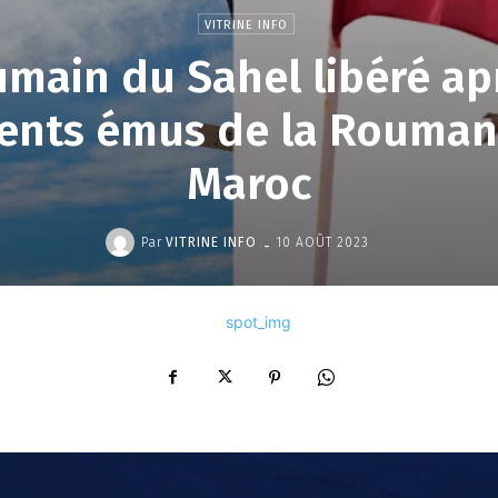
VITRINE INFO
main du Sahel libéré apr
nts émus de la Roumani
Maroc
-
Par
VITRINE INFO
10 AOÛT 2023